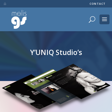
CONTACT

Y’UNIQ Studio’s