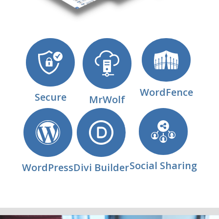
WordFence
Secure
MrWolf
Social Sharing
WordPress
Divi Builder