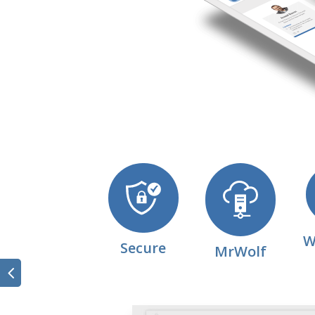
W
Secure
MrWolf
←