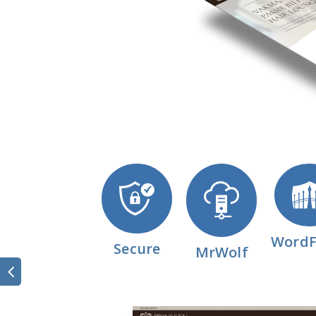
WordF
Secure
MrWolf
←