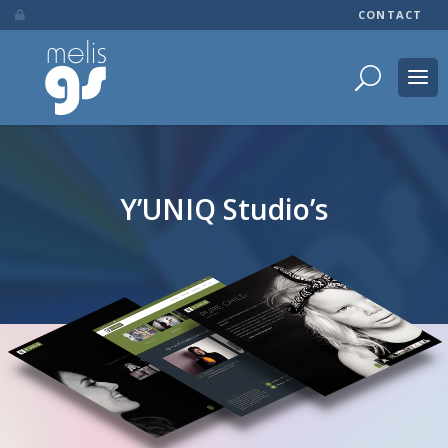
CONTACT

Y’UNIQ Studio’s